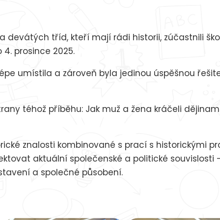
devátých tříd, kteří mají rádi historii, zúčastnili šk
 4. prosince 2025.
lépe umístila a zároveň byla jedinou úspěšnou řešit
rany téhož příběhu: Jak muž a žena kráčeli dějinami
storické znalosti kombinované s prací s historickými p
ktovat aktuální společenské a politické souvislosti 
ostavení a společné působení.