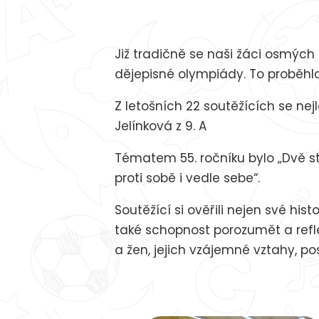
Již tradičně se naši žáci osmých a 
dějepisné olympiády. To proběhlo
Z letošních 22 soutěžících se nej
Jelínková z 9. A
Tématem 55. ročníku bylo „Dvě st
proti sobě i vedle sebe“.
Soutěžící si ověřili nejen své hi
také schopnost porozumět a refle
a žen, jejich vzájemné vztahy, p