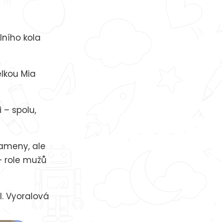
olního kola
elkou Mia
 – spolu,
rameny, ale
– role mužů
I. Vyoralová