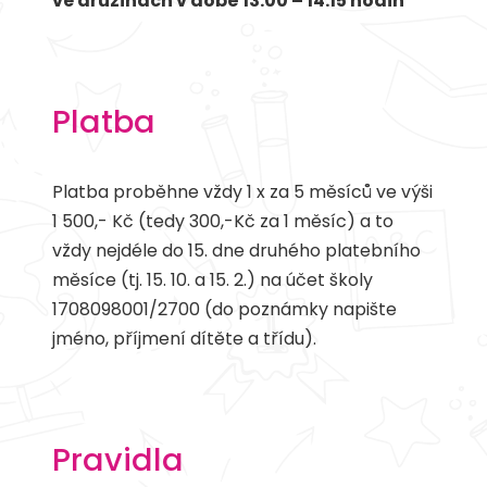
ve družinách v době 13.00 – 14.15 hodin
Platba
Platba proběhne vždy 1 x za 5 měsíců ve výši
1 500,- Kč (tedy 300,-Kč za 1 měsíc) a to
vždy nejdéle do 15. dne druhého platebního
měsíce (tj. 15. 10. a 15. 2.) na účet školy
1708098001/2700 (do poznámky napište
jméno, příjmení dítěte a třídu).
Pravidla