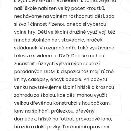
s vychovatelkami. Vzhledem k tomu, že je na
naší škole nabízen velký počet kroužků,
necháváme na volném rozhodnutí dětí, zda
si zvolí činnost řízenou anebo si vyberou
volné hry. Děti ve školní družině využívají též
mnoha stolních her, stavebnic, hraček,
skládanek. V rozumné míře také využíváme
televize s videem a DVD. Děti se mohou
zúčastnit různých výtvarných soutěží
pořádaných DDM. K dispozici též mají různé
knihy, časopisy, encyklopedie. Při pobytu
venku navštěvujeme školní hřiště a krásnou
zahradu za školou, kde děti mohou využít
velkou dřevěnou konstrukci s houpačkami,
lany na šplhání, průlezkou, dřevěný
domeček, hřiště na fotbal, provazové lano,
hrazdu a další prvky. Terénními úpravami