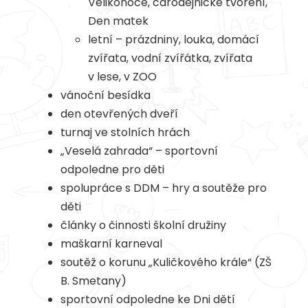
Velikonoce, čarodějnické tvoření,
Den matek
letní – prázdniny, louka, domácí
zvířata, vodní zvířátka, zvířata
v lese, v ZOO
vánoční besídka
den otevřených dveří
turnaj ve stolních hrách
„Veselá zahrada“ – sportovní
odpoledne pro děti
spolupráce s DDM – hry a soutěže pro
děti
články o činnosti školní družiny
maškarní karneval
soutěž o korunu „Kuličkového krále“ (ZŠ
B. Smetany)
sportovní odpoledne ke Dni dětí