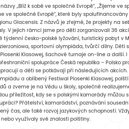
 názvy „Blíž k sobě ve společné Evropě“, „Žijeme ve 
 ve společné Evropě“, které byly spolufinancovány 
ionu Glacensis. Z názvů je zřejmé, že projekty na 
 V jejich rámci jsme pro děti zorganizovali 36 akcí.
tě týdenní česko-polské lyžování, turistický pobyt v 
 Dzierzoniowa, sportovní olympiáda, tvůrčí dílny. Děti 
Piosenki Klasowej, šachové turnaje on-line a další. 
eshraniční spolupráce Česká republika – Polsko pr
racují a děti se potkávají při následujících akcích.
ympiádu a oblíbený Festiwal Piosenki Klasowej, polšt
odů a zveme je na Vědu u školy, společně realizuje
ždou příležitost, kdy se s polskými kamarády můžou
olupráci? Přátelství, kamarádství, poznávání sousedn
ávený čas, ale také rozvoj jazykových schopností. Vž
nebo využívaly své znalosti polštiny.