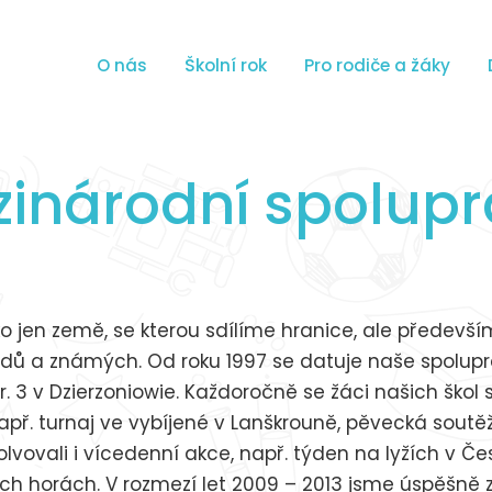
O nás
Školní rok
Pro rodiče a žáky
inárodní spolup
sko jen země, se kterou sdílíme hranice, ale předevš
 a známých. Od roku 1997 se datuje naše spolupr
 3 v Dzierzoniowie. Každoročně se žáci našich škol 
př. turnaj ve vybíjené v Lanškrouně, pěvecká soutěž 
olvovali i vícedenní akce, např. týden na lyžích v Č
ích horách. V rozmezí let 2009 – 2013 jsme úspěšně zr