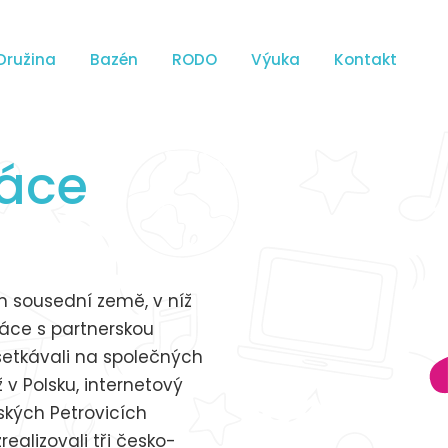
Družina
Bazén
RODO
Výuka
Kontakt
ráce
ím sousední země, v níž
áce s partnerskou
setkávali na společných
v Polsku, internetový
eských Petrovicích
ealizovali tři česko-