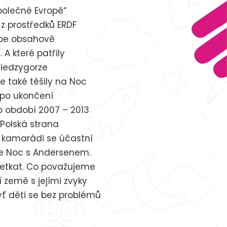
společné Evropě“
z prostředků ERDF
sebe obsahově
 A které patřily
Miedzygorze
se také těšily na Noc
I po ukončení
o období 2007 – 2013
 Polská strana
í kamarádi se účastní
me Noc s Andersenem.
 setkat. Co považujeme
í země s jejími zvyky
dyť děti se bez problémů