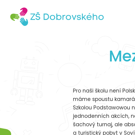
Mez
Pro naši školu není Pol
máme spoustu kamarádů
Szkolou Podstawowou nr.
jednodenních akcích, na
šachový turnaj, ale abs
a turistický pobyt v Sov