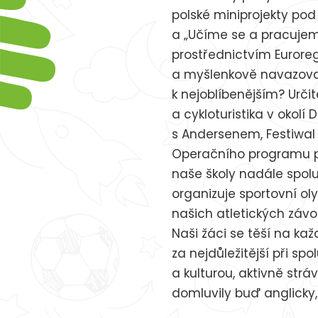
polské miniprojekty pod
a „Učíme se a pracujeme
prostřednictvím Euroreg
a myšlenkově navazovaly.
k nejoblíbenějším? Urči
a cykloturistika v okolí
s Andersenem, Festiwal 
Operačního programu př
naše školy nadále spolup
organizuje sportovní ol
našich atletických záv
Naši žáci se těší na ka
za nejdůležitější při sp
a kulturou, aktivně str
domluvily buď anglicky, 