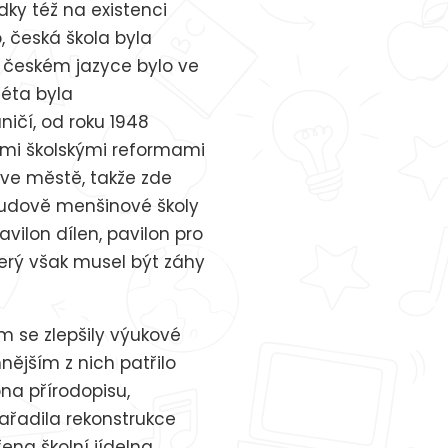
dky též na existenci
, česká škola byla
 českém jazyce bylo ve
léta byla
ničí, od roku 1948
ými školskými reformami
 ve městě, takže zde
budově menšinové školy
avilon dílen, pavilon pro
terý však musel být záhy
m se zlepšily výukové
ějším z nich patřilo
na přírodopisu,
ařadila rekonstrukce
ena školní jídelna