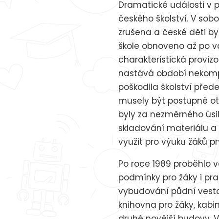
Dramatické události v p
českého školství. V sobo
zrušena a české děti b
škole obnoveno až po vá
charakteristická proviz
nastává období nekompr
poškodila školství před
musely být postupně ot
byly za nezměrného úsilí
skladování materiálu a 
využit pro výuku žáků p
Po roce 1989 proběhlo v
podmínky pro žáky i pr
vybudování půdní vesta
knihovna pro žáky, kab
druhé novější budovy. V