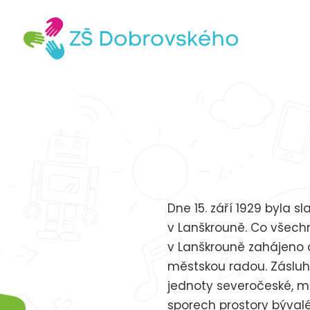
Dne 15. září 1929 byla 
v Lanškrouně. Co všech
v Lanškrouně zahájeno a
městskou radou. Zásluh
jednoty severočeské, mi
sporech prostory bývalé