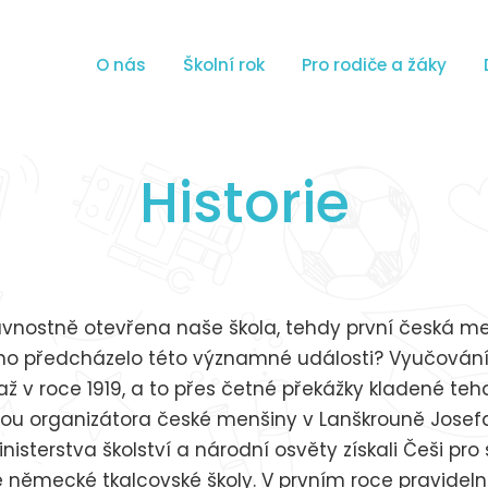
O nás
Školní rok
Pro rodiče a žáky
Historie
slavnostně otevřena naše škola, tehdy první česká m
no předcházelo této významné události? Vyučování 
ž v roce 1919, a to přes četné překážky kladené te
ou organizátora české menšiny v Lanškrouně Josefa
nisterstva školství a národní osvěty získali Češi pr
 německé tkalcovské školy. V prvním roce pravideln