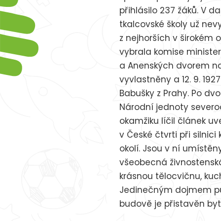
přihlásilo 237 žáků. V 
tkalcovské školy už nev
z nejhorších v širokém 
vybrala komise ministe
a Anenských dvorem na l
vyvlastněny a 12. 9. 192
Babušky z Prahy. Po dvou
Národní jednoty severo
okamžiku líčil článek uv
v České čtvrti při silni
okolí. Jsou v ní umístěn
všeobecná živnostenská 
krásnou tělocvičnu, kuc
Jedinečným dojmem půso
budově je přistavěn byt