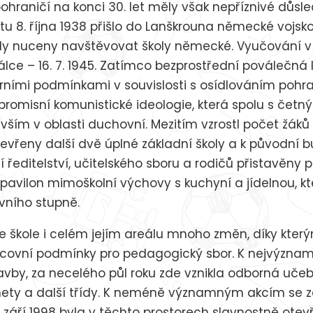
ohraničí na konci 30. let měly však nepříznivé důsle
tu 8. října 1938 přišlo do Lanškrouna německé vojsko
yly nuceny navštěvovat školy německé. Vyučování v
lce – 16. 7. 1945. Zatímco bezprostřední poválečná 
orními podmínkami v souvislosti s osídlováním pohra
omisní komunistické ideologie, která spolu s četn
evším v oblasti duchovní. Mezitím vzrostl počet žáků
evřeny další dvě úplné základní školy a k původní 
 ředitelství, učitelského sboru a rodičů přistavěny p
pavilon mimoškolní výchovy s kuchyní a jídelnou, k
rvního stupně.
e škole i celém jejím areálu mnoho změn, díky který
acovní podmínky pro pedagogický sbor. K nejvýznamn
vby, za necelého půl roku zde vznikla odborná učeb
inety a další třídy. K neméně významným akcím se z
 září 1998 byla v těchto prostorech slavnostně otevř