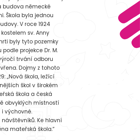
tará budova německé
i. Škola byla jednou
budovy. V roce 1924
 kostelem sv. Anny
mrti byly tyto pozemky
u podle projekce Dr. M.
 výročí trvání odboru
evřena. Dojmy z tohoto
: „Nová škola, ležící
snějších škol v širokém
teřská škola a česká
mě obvyklých místností
 i výchovné.
návštěvníků. Ke hlavní
ěna mateřská škola.“