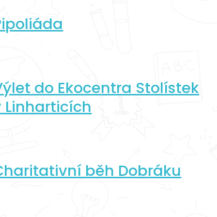
Pipoliáda
Výlet do Ekocentra Stolístek
 Linharticích
Charitativní běh Dobráku