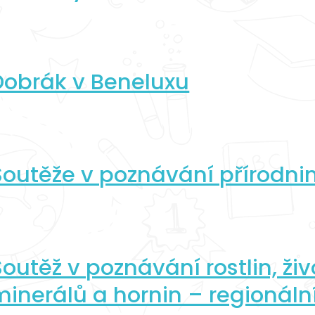
Dobrák v Beneluxu
Soutěže v poznávání přírodni
Soutěž v poznávání rostlin, ži
minerálů a hornin – regionální