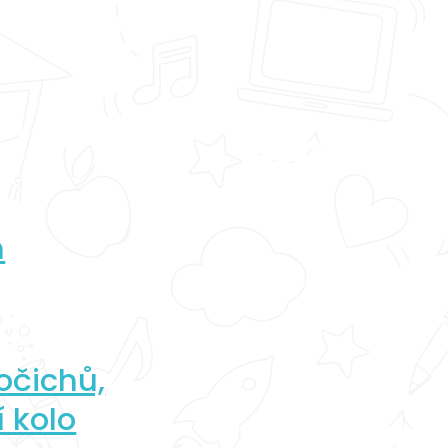
n
vočichů,
 kolo