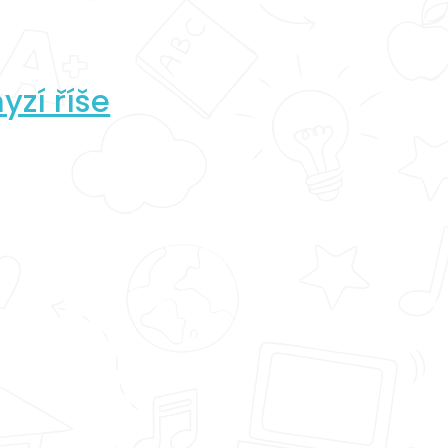
yzí říše