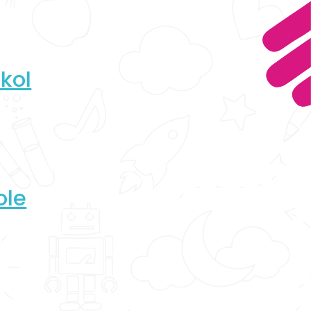
kol
ole