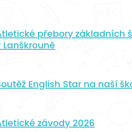
Atletické přebory základních š
v Lanškrouně
Soutěž English Star na naší šk
Atletické závody 2026