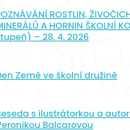
POZNÁVÁNÍ ROSTLIN, ŽIVOČIC
MINERÁLŮ A HORNIN ŠKOLNÍ KOL
stupeň) – 28. 4. 2026
Den Země ve školní družině
Beseda s ilustrátorkou a auto
Veronikou Balcarovou