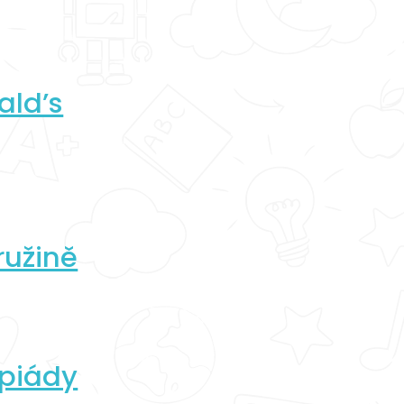
ald’s
ružině
mpiády