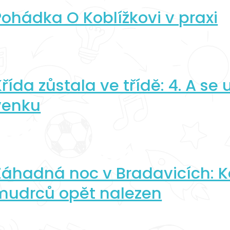
Pohádka O Koblížkovi v praxi
řída zůstala ve třídě: 4. A se 
venku
Záhadná noc v Bradavicích:
mudrců opět nalezen