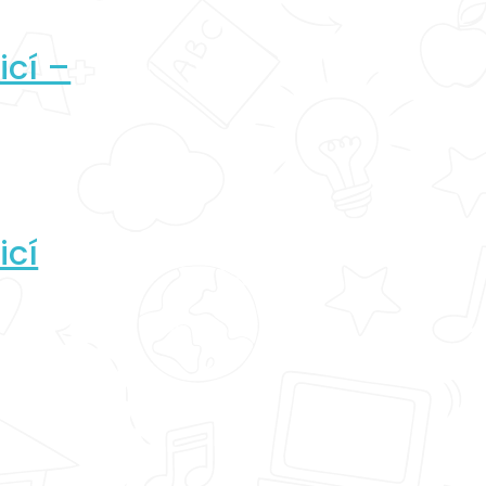
icí –
icí