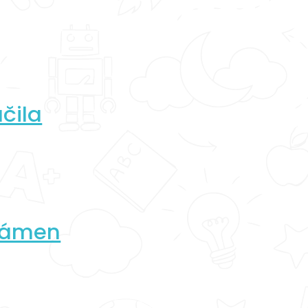
učila
 Kámen