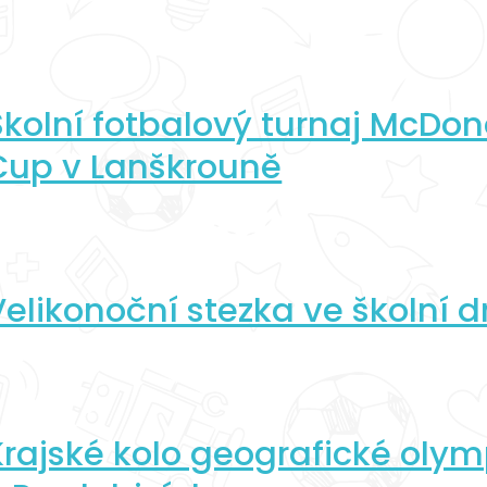
Školní fotbalový turnaj McDon
Cup v Lanškrouně
Velikonoční stezka ve školní d
Krajské kolo geografické oly