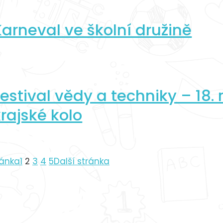
Karneval ve školní družině
Festival vědy a techniky – 18. 
krajské kolo
ránka
1
2
3
4
5
Další stránka