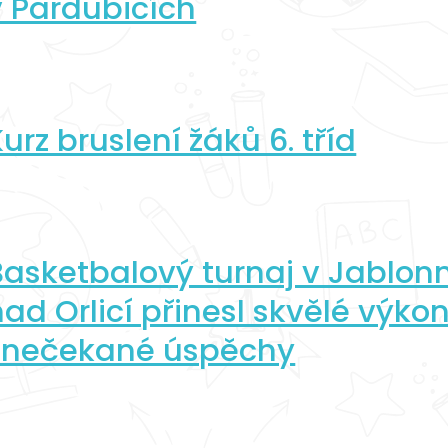
v Pardubicích
urz bruslení žáků 6. tříd
Basketbalový turnaj v Jablo
nad Orlicí přinesl skvělé výko
i nečekané úspěchy