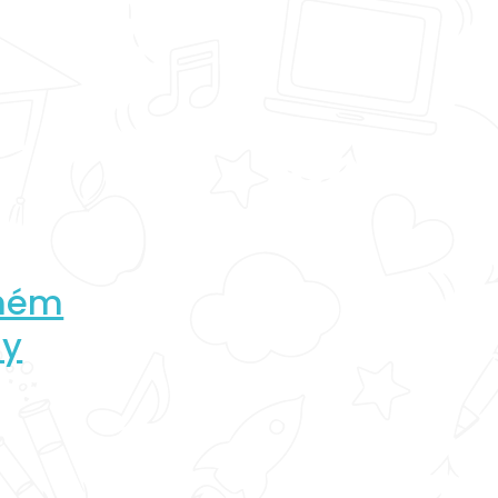
nném
ny