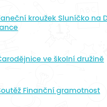
Taneční kroužek Sluníčko na 
tance
Čarodějnice ve školní družině
Soutěž Finanční gramotnost