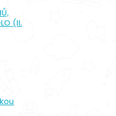
HŮ,
O (II.
rkou