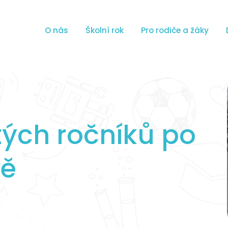
O nás
Školní rok
Pro rodiče a žáky
tých ročníků po
vě