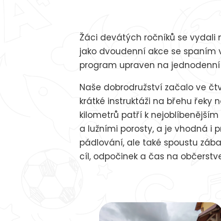
Žáci devátých ročníků se vydali
jako dvoudenní akce se spaním v
program upraven na jednodenní 
Naše dobrodružství začalo ve čtv
krátké instruktáži na břehu řeky n
kilometrů patří k nejoblíbenějš
a lužními porosty, a je vhodná i 
pádlování, ale také spoustu zába
cíl, odpočinek a čas na občerstv