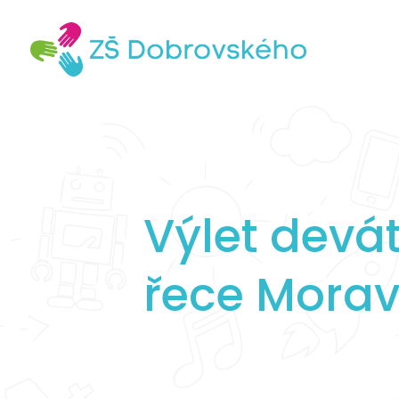
Výlet devá
řece Mora