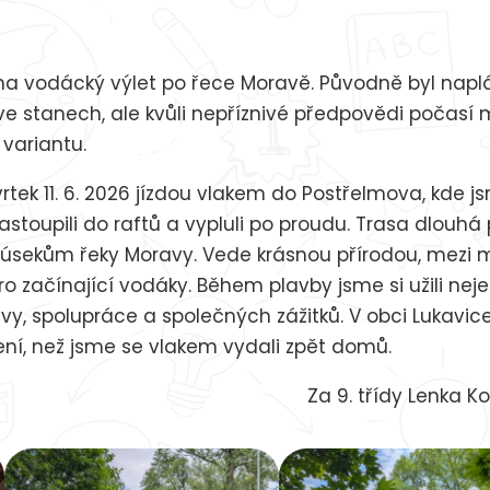
 na vodácký výlet po řece Moravě. Původně byl nap
e stanech, ale kvůli nepříznivé předpovědi počasí 
variantu.
rtek 11. 6. 2026 jízdou vlakem do Postřelmova, kde j
astoupili do raftů a vypluli po proudu. Trasa dlouhá p
ím úsekům řeky Moravy. Vede krásnou přírodou, mezi
pro začínající vodáky. Během plavby jsme si užili nej
vy, spolupráce a společných zážitků. V obci Lukavic
ení, než jsme se vlakem vydali zpět domů.
Za 9. třídy Lenka 