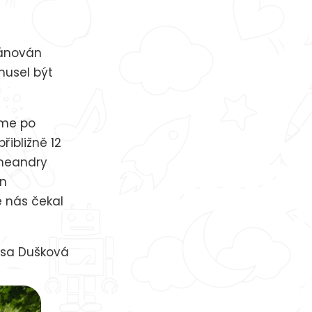
lánován
musel být
sme po
řibližně 12
 meandry
en
e nás čekal
Kosa Dušková