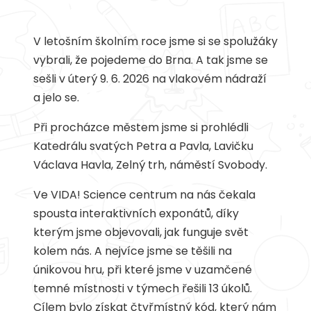
V letošním školním roce jsme si se spolužáky
vybrali, že pojedeme do Brna. A tak jsme se
sešli v úterý 9. 6. 2026 na vlakovém nádraží
a jelo se.
Při procházce městem jsme si prohlédli
Katedrálu svatých Petra a Pavla, Lavičku
Václava Havla, Zelný trh, náměstí Svobody.
Ve VIDA! Science centrum na nás čekala
spousta interaktivních exponátů, díky
kterým jsme objevovali, jak funguje svět
kolem nás. A nejvíce jsme se těšili na
únikovou hru, při které jsme v uzamčené
temné místnosti v týmech řešili 13 úkolů.
Cílem bylo získat čtyřmístný kód, který nám