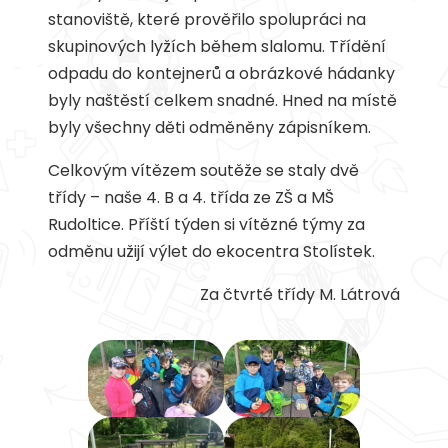
stanoviště, které prověřilo spolupráci na
skupinových lyžích během slalomu. Třídění
odpadu do kontejnerů a obrázkové hádanky
byly naštěstí celkem snadné. Hned na místě
byly všechny děti odměněny zápisníkem.
Celkovým vítězem soutěže se staly dvě
třídy – naše 4. B a 4. třída ze ZŠ a MŠ
Rudoltice. Příští týden si vítězné týmy za
odměnu užijí výlet do ekocentra Stolístek.
Za čtvrté třídy M. Látrová