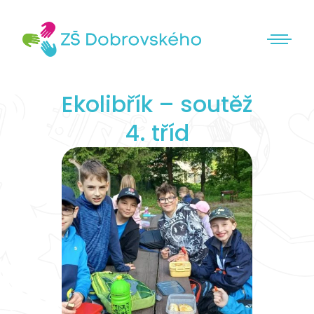
Ekolibřík – soutěž
4. tříd