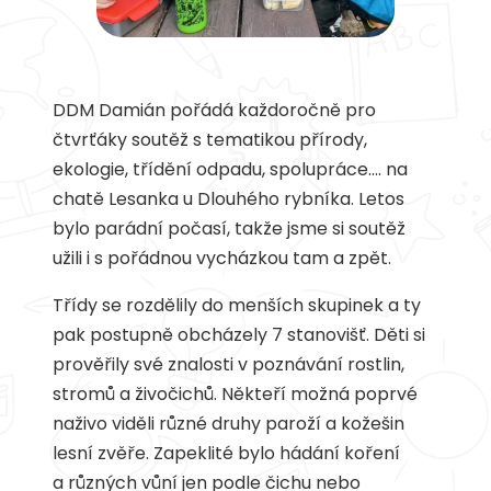
DDM Damián pořádá každoročně pro
čtvrťáky soutěž s tematikou přírody,
ekologie, třídění odpadu, spolupráce…. na
chatě Lesanka u Dlouhého rybníka. Letos
bylo parádní počasí, takže jsme si soutěž
užili i s pořádnou vycházkou tam a zpět.
Třídy se rozdělily do menších skupinek a ty
pak postupně obcházely 7 stanovišť. Děti si
prověřily své znalosti v poznávání rostlin,
stromů a živočichů. Někteří možná poprvé
naživo viděli různé druhy paroží a kožešin
lesní zvěře. Zapeklité bylo hádání koření
a různých vůní jen podle čichu nebo