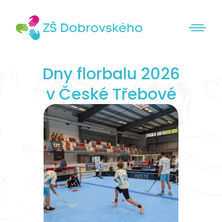
Dny florbalu 2026
v České Třebové