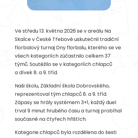
Ve středu 13. května 2026 se v areálu Na
Skalce v České Třebové uskutečnil tradiční
florbalový turnaj Dny florbalu, kterého se ve
všech kategoriích zúčastnilo celkem 37
týmů. Soutěžilo se v kategoriích chlapců
a dívek 8. a 9. tříd.
Naši školu, Základní škola Dobrovského,
reprezentoval tým chlapců 8. a 9. tříd.
Zápasy se hrály systémem 3+1, každý duel
trval 9 minut hrubého času a turnaj probíhal
současně na čtyřech hřištích.
Kategorie chlapců byla rozdělena do šesti