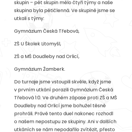
skupin – pět skupin mělo čtyři týmy a naše
skupina byla pětičlenná. Ve skupině jsme se
utkali s týmy:
Gymnázium Česká Třebová,
ZŠ U Školek Litomyšl,
ZŠ a MŠ Doudleby nad Orlicí,
Gymnázium Žamberk.
Do turnaje jsme vstoupili skvěle, když jsme
v prvním utkání porazili Gymnázium Česká
Třebová 1:0. Ve druhém zápase proti ZŠ a MŠ
Doudleby nad Orlicí jsme bohužel těsně
prohráli. Právě tento duel nakonec rozhodl
o našem nepostupu ze skupiny. Ani v dalších
utkáních se nám nepodařilo zvítězit, přesto