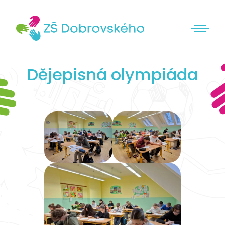
Dějepisná olympiáda