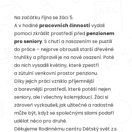
Na začátku října se žáci 5.
A v hodině
pracovních činností
vydali
pomoci zkrášlit prostředí před
penzionem
pro seniory
. S chutí a nasazením se pustili
do práce – nejprve obrousili starší dřevěné
truhlíky a připravili je na nové osazení. Poté
do nich vysadili květiny, které zpestří
a zútulní venkovní prostor penzionu.
Díky jejich práci vzniklo příjemnější
a barevnější prostředí, které potěší nejen
seniory, ale i všechny kolemjdoucí. Žáci si
zároveň vyzkoušeli, jak užitečné a radostné
může být, když se společnými silami podaří
udělat něco pro druhé.
Děkujeme Rodinnému centru Dětský svět z.s.