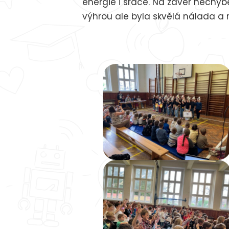
energie i srdce. Na závěr nechyb
výhrou ale byla skvělá nálada a 