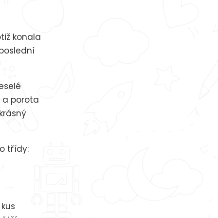
tiž konala
 poslední
eselé
 a porota
 krásný
o třídy:
 kus