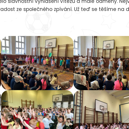
ělo slavnostní vyhlášení vítězů a malé odměny. Nejv
radost ze společného zpívání. Už teď se těšíme na da