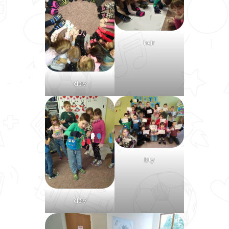
hdr
dav
bty
dav