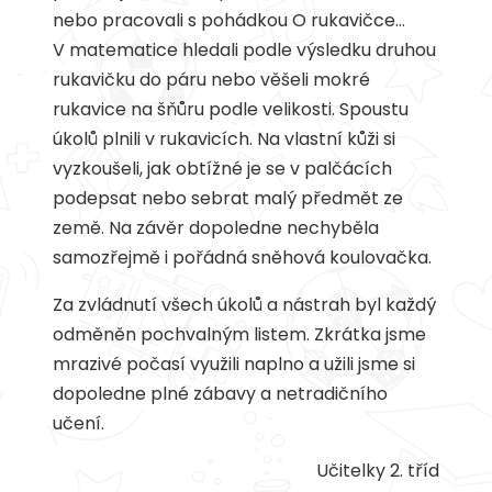
nebo pracovali s pohádkou O rukavičce…
V matematice hledali podle výsledku druhou
rukavičku do páru nebo věšeli mokré
rukavice na šňůru podle velikosti. Spoustu
úkolů plnili v rukavicích. Na vlastní kůži si
vyzkoušeli, jak obtížné je se v palčácích
podepsat nebo sebrat malý předmět ze
země. Na závěr dopoledne nechyběla
samozřejmě i pořádná sněhová koulovačka.
Za zvládnutí všech úkolů a nástrah byl každý
odměněn pochvalným listem. Zkrátka jsme
mrazivé počasí využili naplno a užili jsme si
dopoledne plné zábavy a netradičního
učení.
Učitelky 2. tříd