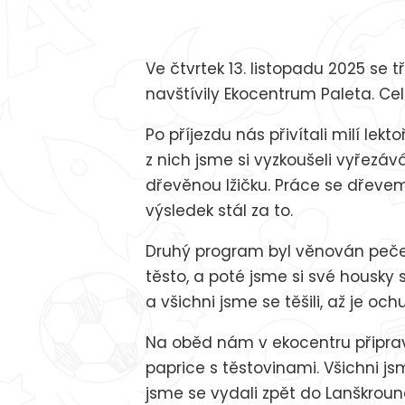
Ve čtvrtek 13. listopadu 2025 se 
navštívily Ekocentrum Paleta. Cel
Po příjezdu nás přivítali milí lekt
z nich jsme si vyzkoušeli vyřezáv
dřevěnou lžičku. Práce se dřevem
výsledek stál za to.
Druhý program byl věnován pečen
těsto, a poté jsme si své housky 
a všichni jsme se těšili, až je oc
Na oběd nám v ekocentru připrav
paprice s těstovinami. Všichni js
jsme se vydali zpět do Lanškroun