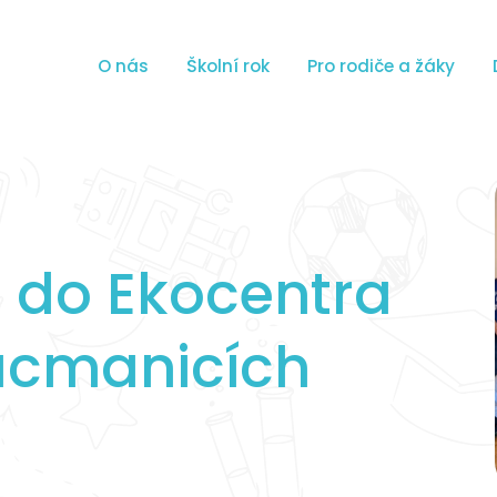
O nás
Školní rok
Pro rodiče a žáky
t do Ekocentra
ucmanicích