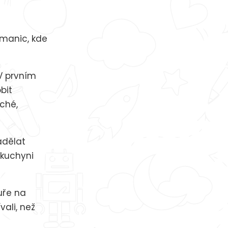
cmanic, kde
 V prvním
bit
ché,
adělat
 kuchyni
uře na
vali, než