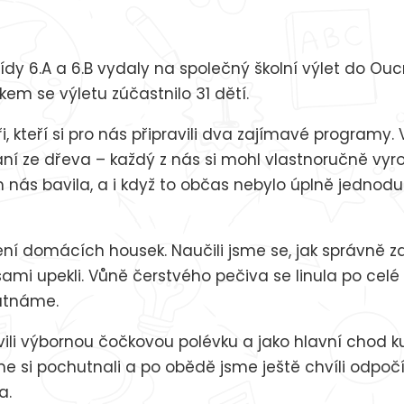
třídy 6.A a 6.B vydaly na společný školní výlet do Ou
kem se výletu zúčastnilo 31 dětí.
oři, kteří si pro nás připravili dva zajímavé programy.
ání ze dřeva – každý z nás si mohl vlastnoručně vyro
 nás bavila, a i když to občas nebylo úplně jednodu
í domácích housek. Naučili jsme se, jak správně z
sami upekli. Vůně čerstvého pečiva se linula po celé
hutnáme.
ili výbornou čočkovou polévku a jako hlavní chod k
me si pochutnali a po obědě jsme ještě chvíli odpočí
a.