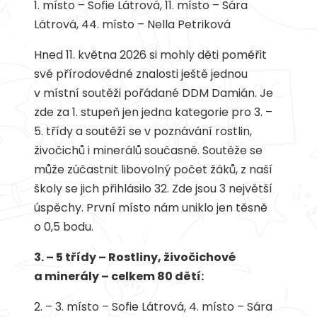
1. místo – Sofie Látrová, 11. místo – Sára
Látrová, 44. místo – Nella Petriková
Hned 11. května 2026 si mohly děti poměřit
své přírodovědné znalosti ještě jednou
v místní soutěži pořádané DDM Damián. Je
zde za 1. stupeň jen jedna kategorie pro 3. –
5. třídy a soutěží se v poznávání rostlin,
živočichů i minerálů současně. Soutěže se
může zúčastnit libovolný počet žáků, z naší
školy se jich přihlásilo 32. Zde jsou 3 největší
úspěchy. První místo nám uniklo jen těsně
o 0,5 bodu.
3. – 5 třídy – Rostliny, živočichové
a minerály – celkem 80 dětí:
2. – 3. místo – Sofie Látrová, 4. místo – Sára