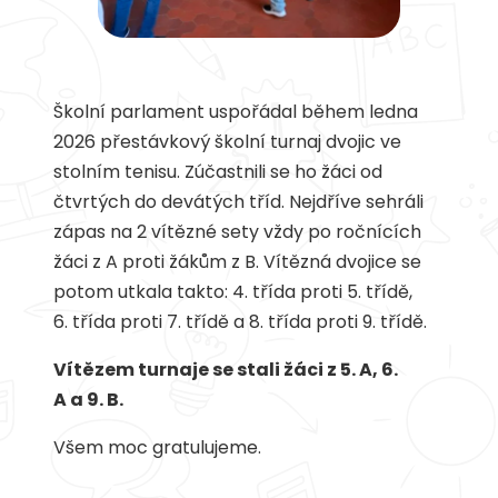
Školní parlament uspořádal během ledna
2026 přestávkový školní turnaj dvojic ve
stolním tenisu. Zúčastnili se ho žáci od
čtvrtých do devátých tříd. Nejdříve sehráli
zápas na 2 vítězné sety vždy po ročnících
žáci z A proti žákům z B. Vítězná dvojice se
potom utkala takto: 4. třída proti 5. třídě,
6. třída proti 7. třídě a 8. třída proti 9. třídě.
Vítězem turnaje se stali žáci z 5. A, 6.
A a 9. B.
Všem moc gratulujeme.