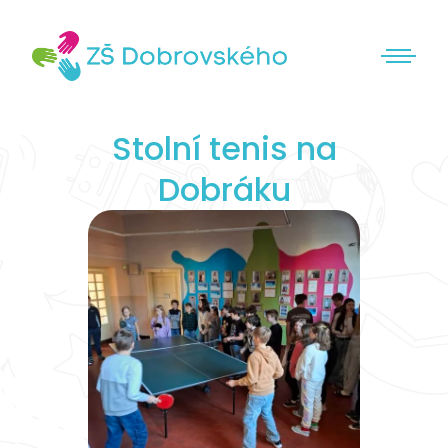
Stolní tenis na
Dobráku